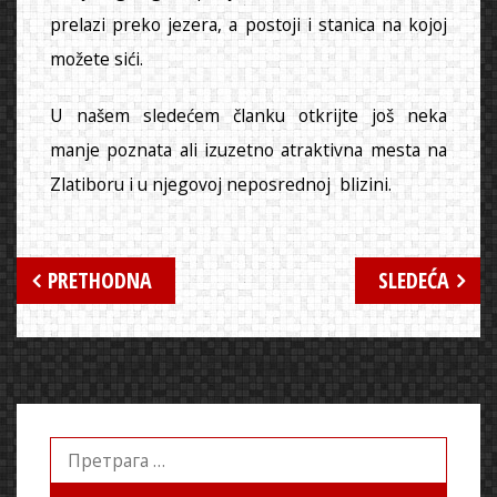
prelazi preko jezera, a postoji i stanica na kojoj
možete sići.
U našem sledećem članku otkrijte još neka
manje poznata ali izuzetno atraktivna mesta na
Zlatiboru i u njegovoj neposrednoj blizini.
Кретање
PRETHODNA
SLEDEĆA
чланка
Претрага
за: