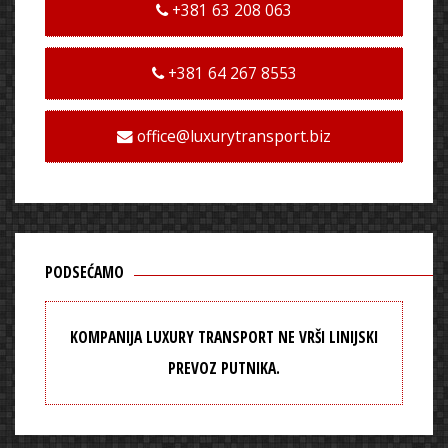
+381 63 208 063
+381 64 267 8553
office@luxurytransport.biz
PODSEĆAMO
KOMPANIJA LUXURY TRANSPORT NE VRŠI LINIJSKI
PREVOZ PUTNIKA.