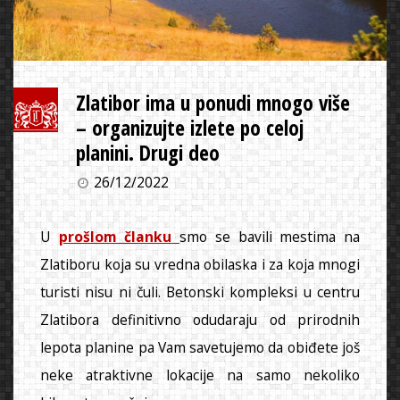
Zlatibor ima u ponudi mnogo više
– organizujte izlete po celoj
planini. Drugi deo
26/12/2022
U
prošlom članku
smo se bavili mestima na
Zlatiboru koja su vredna obilaska i za koja mnogi
turisti nisu ni čuli. Betonski kompleksi u centru
Zlatibora definitivno odudaraju od prirodnih
lepota planine pa Vam savetujemo da obiđete još
neke atraktivne lokacije na samo nekoliko