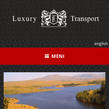
Pređi
na
sadržaj
english
MENI