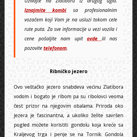
Uživajte na Zlatiboru iz drugog ugla.
Iznajmite kombi
sa profesionalnim
vozačem koji Vam je na usluzi tokom cele
rute puta. Za sve informacije u vezi vozila i
cene pošaljite nam upit
ovde
ili nas
pozovite
telefonom
.
Ribničko jezero
Ovo veštačko jezero snabdeva većinu Zlatibora
vodom i bogato je ribom pa su ribolovci veoma
čest prizor na njegovim obalama. Priroda oko
jezera je fascinantna, a ukoliko želite savršen
pogled možete koristiti gondolu koja kreće sa
Kraljevog trga i penje se na Tornik. Gondola