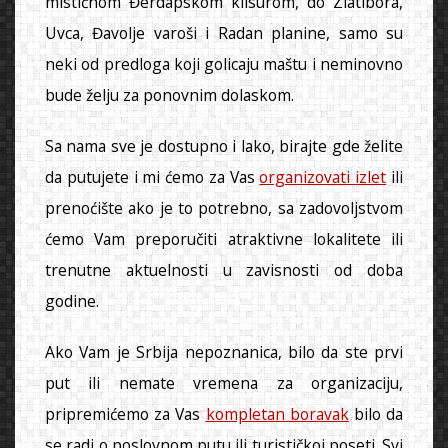
mističnom Đerdapskom klisurom, do Zlatibora,
Uvca, Đavolje varoši i Radan planine, samo su
neki od predloga koji golicaju maštu i neminovno
bude želju za ponovnim dolaskom.
Sa nama sve je dostupno i lako, birajte gde želite
da putujete i mi ćemo za Vas
organizovati izlet
ili
prenoćište ako je to potrebno, sa zadovoljstvom
ćemo Vam preporučiti atraktivne lokalitete ili
trenutne aktuelnosti u zavisnosti od doba
godine.
Ako Vam je Srbija nepoznanica, bilo da ste prvi
put ili nemate vremena za organizaciju,
pripremićemo za Vas
kompletan boravak
bilo da
se radi o poslovnom putu ili turističkoj poseti. Svi