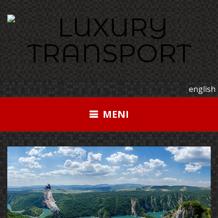
Pređi
na
sadržaj
english
MENI