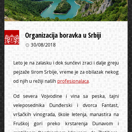
Organizacija boravka u Srbiji
30/08/2018
Leto je na zalasku i dok sunčevi zraci i dalje greju
pejzaže širom Srbije, vreme je za obilazak nekog
od njih u režiji naših
profesionalaca
.
Od severa Vojvodine i vina sa peska, tajni
veleposednika Dunđerski i dvorca Fantast,
vršačkih vinograda, škole letenja, manastira na
Fruškoj gori preko krstarenja Dunavom i