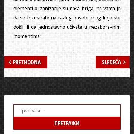
elementi organizacije su naša briga, na vama je
da se fokusirate na razlog posete zbog koje ste
došli ili da jednostavno uživate u nezaboravnim
momentima.
Кретање
PRETHODNA
SLEDEĆA
чланка
Претрага
за: