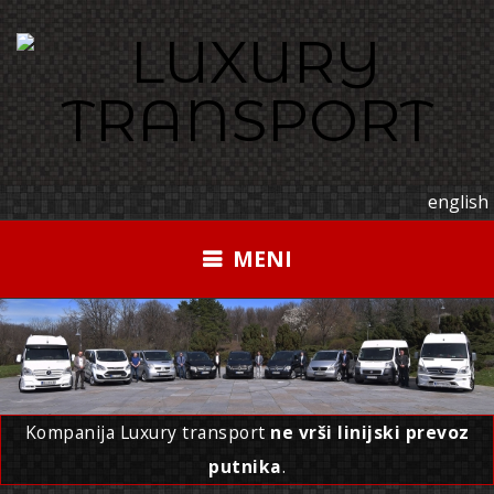
Pređi
na
sadržaj
english
MENI
Kompanija Luxury transport
ne vrši linijski prevoz
putnika
.