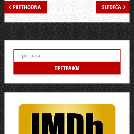
Кретање
PRETHODNA
SLEDEĆA
чланка
Претрага
за: