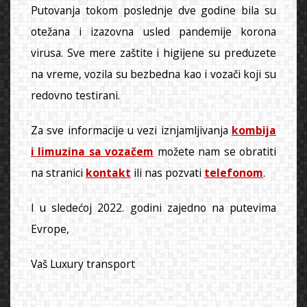
Putovanja tokom poslednje dve godine bila su
otežana i izazovna usled pandemije korona
virusa. Sve mere zaštite i higijene su preduzete
na vreme, vozila su bezbedna kao i vozači koji su
redovno testirani.
Za sve informacije u vezi iznjamljivanja
kombija
i limuzina sa vozačem
možete nam se obratiti
na stranici
kontakt
ili nas pozvati
telefonom
.
I u sledećoj 2022. godini zajedno na putevima
Evrope,
Vaš Luxury transport