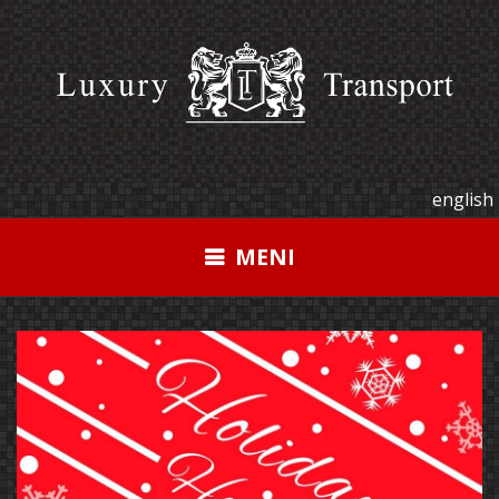
Pređi
na
sadržaj
english
MENI