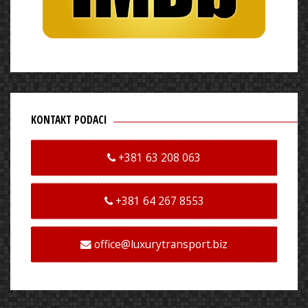
KONTAKT PODACI
+381 63 208 063
+381 64 267 8553
office@luxurytransport.biz