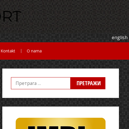
english
Kontakt
O nama
Претрага
за: