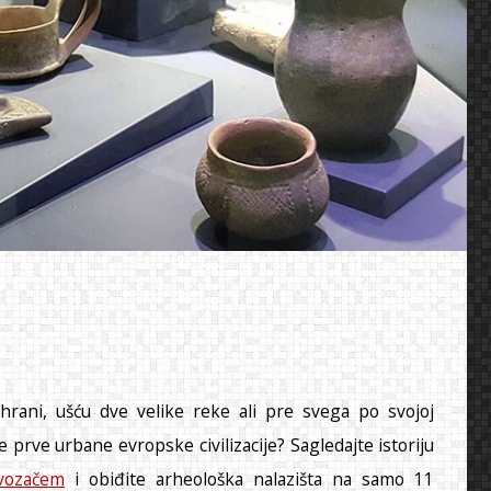
rani, ušću dve velike reke ali pre svega po svojoj
te prve urbane evropske civilizacije? Sagledajte istoriju
 vozačem
i obiđite arheološka nalazišta na samo 11