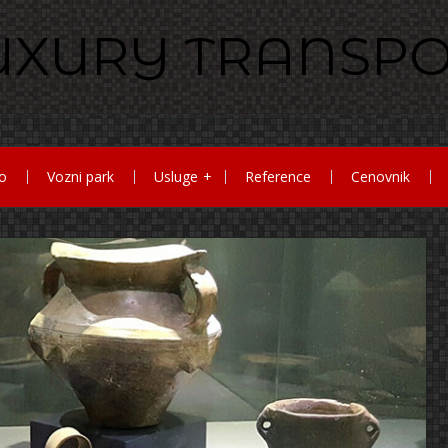
o
Vozni park
Usluge
Reference
Cenovnik