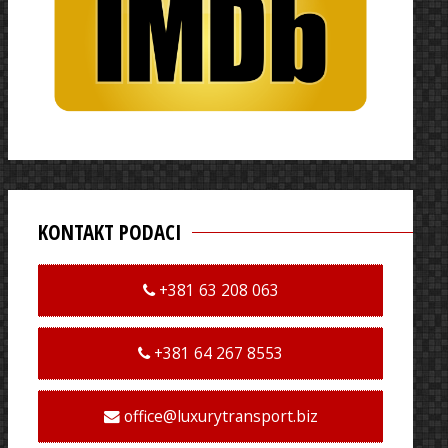
KONTAKT PODACI
+381 63 208 063
+381 64 267 8553
office@luxurytransport.biz