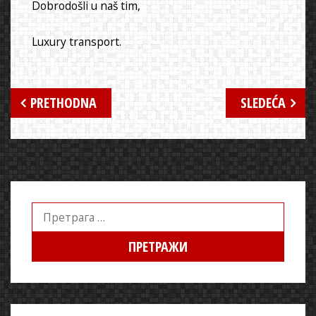
Dobrodošli u naš tim,
Luxury transport.
Кретање
PRETHODNA
SLEDEĆA
чланка
Претрага
за: