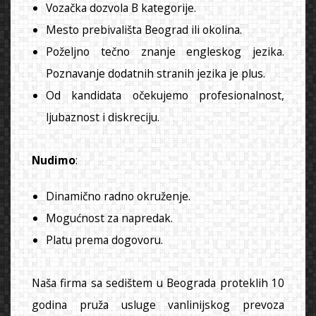
Vozačka dozvola B kategorije.
Mesto prebivališta Beograd ili okolina.
Poželjno tečno znanje engleskog jezika.
Poznavanje dodatnih stranih jezika je plus.
Od kandidata očekujemo profesionalnost,
ljubaznost i diskreciju.
Nudimo
:
Dinamično radno okruženje.
Mogućnost za napredak.
Platu prema dogovoru.
Naša firma sa sedištem u Beograda proteklih 10
godina pruža usluge vanlinijskog prevoza