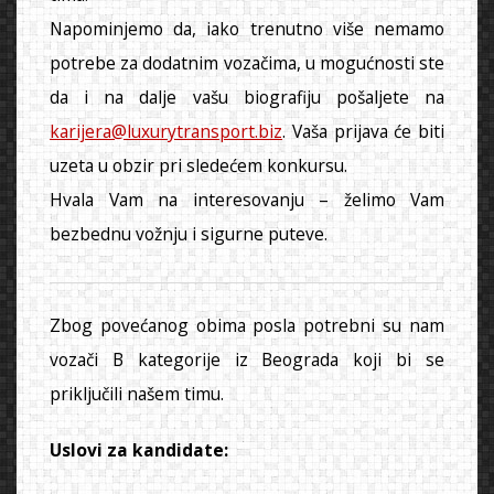
Napominjemo da, iako trenutno više nemamo
potrebe za dodatnim vozačima, u mogućnosti ste
da i na dalje vašu biografiju pošaljete na
karijera@luxurytransport.biz
. Vaša prijava će biti
uzeta u obzir pri sledećem konkursu.
Hvala Vam na interesovanju – želimo Vam
bezbednu vožnju i sigurne puteve.
Zbog povećanog obima posla potrebni su nam
vozači B kategorije iz Beograda koji bi se
priključili našem timu.
Uslovi za kandidate: