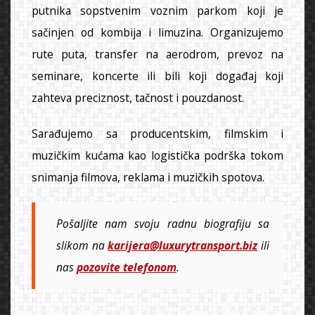
putnika sopstvenim voznim parkom koji je
sačinjen od kombija i limuzina. Organizujemo
rute puta, transfer na aerodrom, prevoz na
seminare, koncerte ili bili koji događaj koji
zahteva preciznost, tačnost i pouzdanost.
Sarađujemo sa producentskim, filmskim i
muzičkim kućama kao logistička podrška tokom
snimanja filmova, reklama i muzičkih spotova.
Pošaljite nam svoju radnu biografiju sa
slikom na
karijera@luxurytransport.biz
ili
nas
pozovite telefonom
.