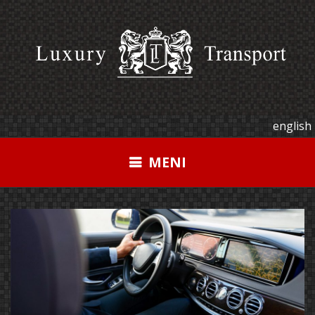
Pređi
na
sadržaj
english
MENI