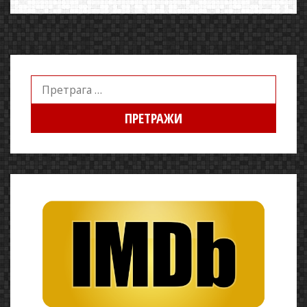
Претрага
за: