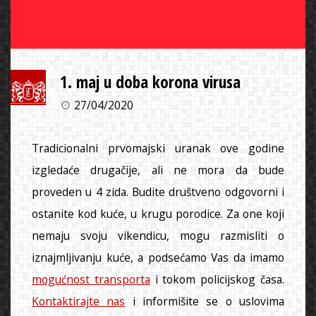
1. maj u doba korona virusa
27/04/2020
Tradicionalni prvomajski uranak ove godine
izgledaće drugačije, ali ne mora da bude
proveden u 4 zida. Budite društveno odgovorni i
ostanite kod kuće, u krugu porodice. Za one koji
nemaju svoju vikendicu, mogu razmisliti o
iznajmljivanju kuće, a podsećamo Vas da imamo
mogućnost transporta
i tokom policijskog časa.
Kontaktirajte nas
i informišite se o uslovima