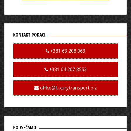
KONTAKT PODACI
+381 63 208 063
+381 64 267 8553
office@luxurytransport.biz
PODSEĆAMO