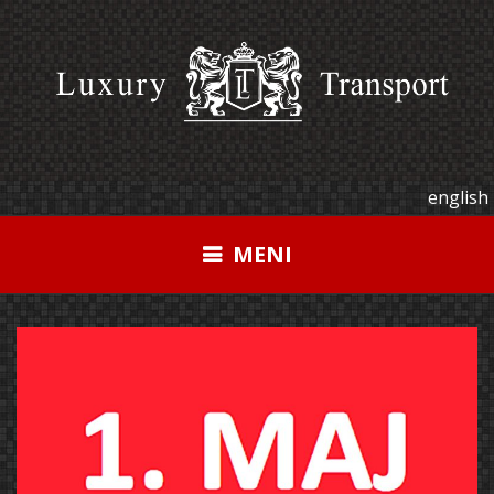
Pređi
na
sadržaj
english
MENI