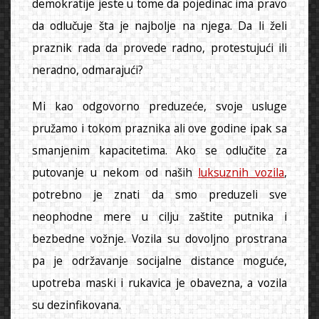
demokratije jeste u tome da pojedinac ima pravo
da odlučuje šta je najbolje na njega. Da li želi
praznik rada da provede radno, protestujući ili
neradno, odmarajući?
Mi kao odgovorno preduzeće, svoje usluge
pružamo i tokom praznika ali ove godine ipak sa
smanjenim kapacitetima. Ako se odlučite za
putovanje u nekom od naših
luksuznih vozila
,
potrebno je znati da smo preduzeli sve
neophodne mere u cilju zaštite putnika i
bezbedne vožnje. Vozila su dovoljno prostrana
pa je održavanje socijalne distance moguće,
upotreba maski i rukavica je obavezna, a vozila
su dezinfikovana.