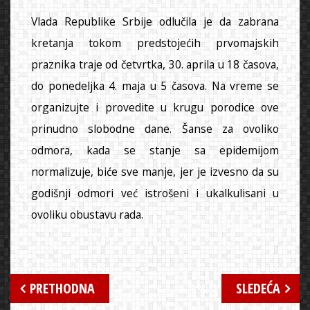
Vlada Republike Srbije odlučila je da zabrana
kretanja tokom predstojećih prvomajskih
praznika traje od četvrtka, 30. aprila u 18 časova,
do ponedeljka 4. maja u 5 časova. Na vreme se
organizujte i provedite u krugu porodice ove
prinudno slobodne dane. Šanse za ovoliko
odmora, kada se stanje sa epidemijom
normalizuje, biće sve manje, jer je izvesno da su
godišnji odmori već istrošeni i ukalkulisani u
ovoliku obustavu rada.
Кретање
PRETHODNA
SLEDEĆA
чланка