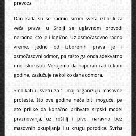
prevoza.
Dan kada su se radnici širom sveta izborili za
veća prava, u Srbiji se uglavnom provodi
neradno, što je i logično. Uz osmočasovno radno
vreme, jedno od izborenih prava je i
osmočasovni odmor, pa zašto ga onda adekvatno
i ne iskoristiti. Verujemo da naporan rad tokom
godine, zaslužuje nekoliko dana odmora.
Sindikati u svetu za 1. maj organizuju masovne
proteste, što ove godine neće biti moguće, pa
eto prilike da konačno prihvate srpski model
praznovanja, uz roštilj i pivo, naravno bez
masovnih okupljanja i u krugu porodice. Svrha